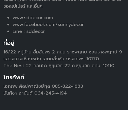
วอลเปเปอร์ และอื่นๆ
www.sddecor.com
www.facebook.com/sunnydecor
Line :
sddecor
ที่อยู่
16/22 หมู่บ้าน อิ่มอัมพร 2 ถนน ราชพฤกษ์ ซอยราชพฤกษ์ 9
แขวงบางเชือกหนัง เขตตลิ่งชัน กรุงเทพฯ 10170
The Nest 22 คอนโด สุขุมวิท 22 ถ.สุขุมวิท กทม. 10110
โทรศัพท์
เอกภพ ศิลปพาณิชย์กุล 085-822-1883
นันทิชา อานันด์ 064-245-4194