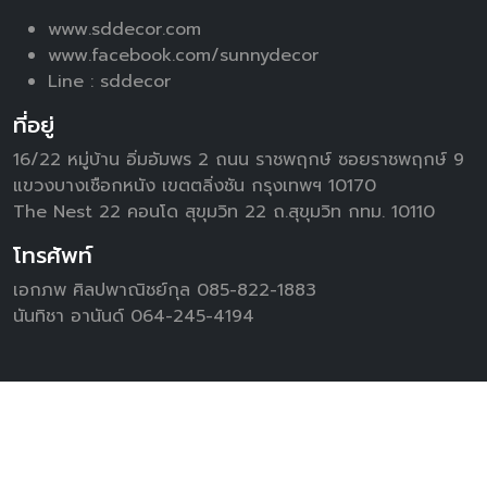
www.sddecor.com
www.facebook.com/sunnydecor
Line :
sddecor
ที่อยู่
16/22 หมู่บ้าน อิ่มอัมพร 2 ถนน ราชพฤกษ์ ซอยราชพฤกษ์ 9
แขวงบางเชือกหนัง เขตตลิ่งชัน กรุงเทพฯ 10170
The Nest 22 คอนโด สุขุมวิท 22 ถ.สุขุมวิท กทม. 10110
โทรศัพท์
เอกภพ ศิลปพาณิชย์กุล 085-822-1883
นันทิชา อานันด์ 064-245-4194