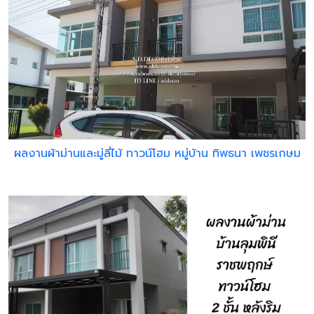
ผลงานผ้าม่านและมู่ลี่ไม้ ทาวน์โฮม หมู่บ้าน ทิพธนา เพชรเกษม