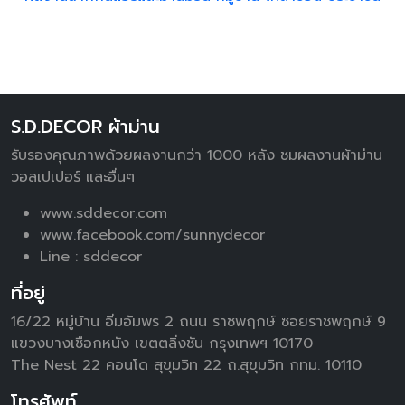
S.D.DECOR ผ้าม่าน
รับรองคุณภาพด้วยผลงานกว่า 1000 หลัง ชมผลงานผ้าม่าน
วอลเปเปอร์ และอื่นๆ
www.sddecor.com
www.facebook.com/sunnydecor
Line :
sddecor
ที่อยู่
16/22 หมู่บ้าน อิ่มอัมพร 2 ถนน ราชพฤกษ์ ซอยราชพฤกษ์ 9
แขวงบางเชือกหนัง เขตตลิ่งชัน กรุงเทพฯ 10170
The Nest 22 คอนโด สุขุมวิท 22 ถ.สุขุมวิท กทม. 10110
โทรศัพท์