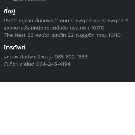
ที่อยู่
16/22 หมู่บ้าน อิ่มอัมพร 2 ถนน ราชพฤกษ์ ซอยราชพฤกษ์ 9
แขวงบางเชือกหนัง เขตตลิ่งชัน กรุงเทพฯ 10170
The Nest 22 คอนโด สุขุมวิท 22 ถ.สุขุมวิท กทม. 10110
โทรศัพท์
เอกภพ ศิลปพาณิชย์กุล 085-822-1883
นันทิชา อานันด์ 064-245-4194