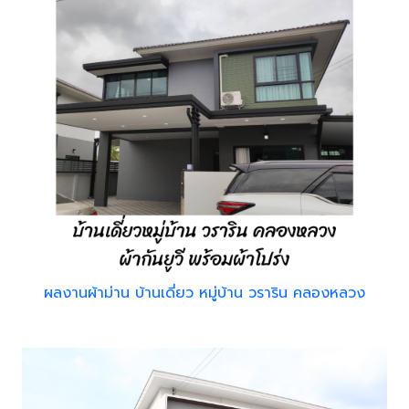
ผลงานผ้าม่าน บ้านเดี่ยว หมู่บ้าน วราริน คลองหลวง