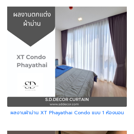
ผลงานผ้าม่าน XT Phayathai Condo แบบ 1 ห้องนอน