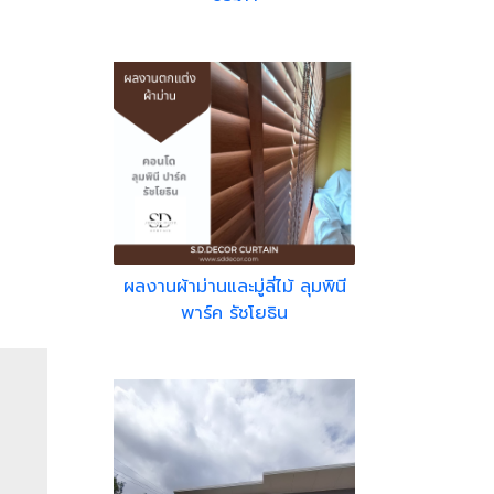
ผลงานผ้าม่านและมู่ลี่ไม้ ลุมพินี
พาร์ค รัชโยธิน